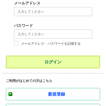
メールアドレス
パスワード
メールアドレス・パスワードを記憶する
ログイン
ご利用がはじめての方はこちら
新規登録