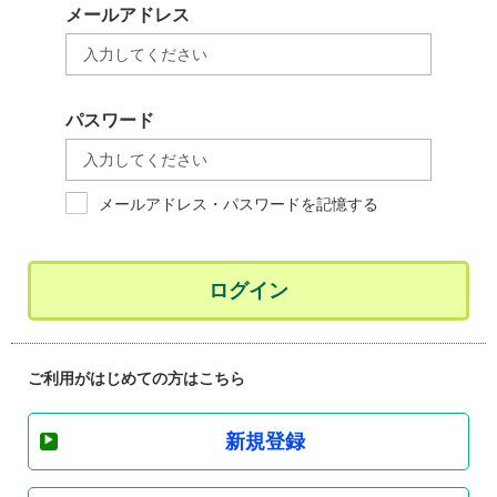
メールアドレス
パスワード
メールアドレス・パスワードを記憶する
ログイン
ご利用がはじめての方はこちら
新規登録