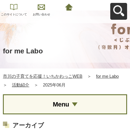
このサイトについて
お問い合わせ
市川の子育てを応
援！いちかわっこ
WEBへ戻る
for me Labo
市川の子育てを応援！いちかわっこWEB
＞
for me Labo
＞
活動紹介
＞
2025年06月
Menu
アーカイブ