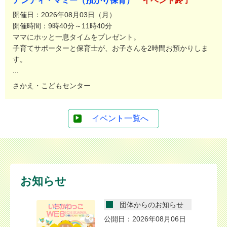
アンティ・マミー（預かり保育）
イベント終了
開催日：2026年08月03日（月）
開催時間：9時40分～11時40分
ママにホッと一息タイムをプレゼント。
子育てサポーターと保育士が、お子さんを2時間お預かりしま
す。
...
さかえ・こどもセンター
イベント一覧へ
お知らせ
お知らせ
団体からのお知らせ
07月31日
公開日：2026年08月06日