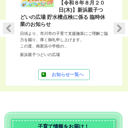
ッズ親子
【令和８年８月２０
日(木)】新浜親子つ
どいの広場 貯水槽点検に係る 臨時休
予定表
業のお知らせ
みなさんお
８月水遊
日頃より、市川市の子育て支援施策にご理解ご協
（予約なし
力を賜り、厚く御礼申し上げます。
8/20（木）
この度、南新浜小学校の...
こあらっこ
新浜親子つどいの広場
お知らせ一覧へ
子育て情報をお届け！