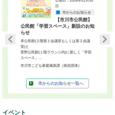
23年08月03
公開日：2026年01月30
日
のお知らせ
市からのお知らせ
償化します
【市川市公民館】
公民館「学習スペース」新設のお知
イル」が
団体）
らせ
多くの子育
る子育て優
幸公民館(２階第１会議室もしくは第２会議
公式LINEアカ
室)と
菅野公民館(１階ラウンジ内)に新しく「学習
市川市こど
スペース」...
市川市こども家庭施策課（統括団体）
市からのお知らせ一覧へ
イベント