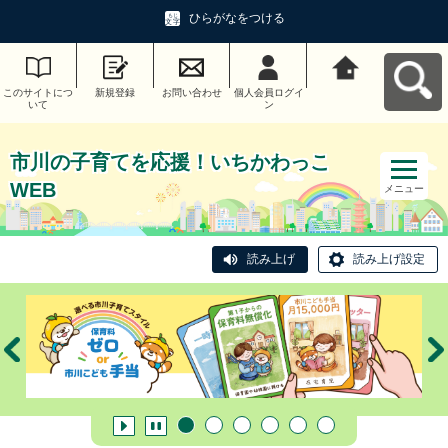
ひらがなをつける
このサイトにつ
新規登録
お問い合わせ
個人会員ログイ
市川の子育てを
いて
ン
応援！いちかわ
っこWEBへ戻る
市川の子育てを応援！いちかわっこ
WEB
メニュー
読み上げ
読み上げ設定