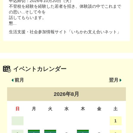
申込締切：2026年10月20日（火）
不登校を経験を経験した若者を招き、体験談の中でこれまで
の思い...そして今を
話してもらいます。
懇...
生活支援・社会参加情報サイト「いちかわ支え合いネット」
イベントカレンダー
前月
翌月
2026年8月
日
月
火
水
木
金
土
1