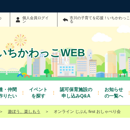
わ
個人会員ログイ
市川の子育てを応援！いちかわっこ
ン
る
いちかわっこWEB
達・仲間
イベント
認可保育施設の
お知らせ
作りたい
を探す
申し込みQ&A
の一覧へ
＞
遊ぼう、楽しもう
＞
オンライン じぶん first おしゃべり会