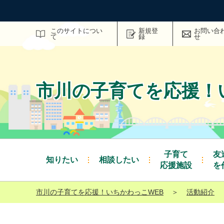
サイト内検索
このサイトについ
新規登
お問い合
て
録
せ
市川の子育てを応援！
子育て
友
知りたい
相談したい
応援施設
を
市川の子育てを応援！いちかわっこWEB
＞
活動紹介