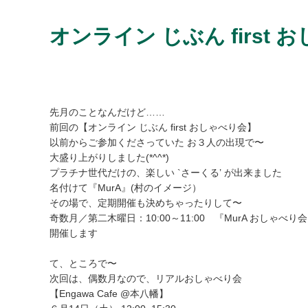
オンライン じぶん first 
先月のことなんだけど……
前回の【オンライン じぶん first おしゃべり会】
以前からご参加くださっていた お３人の出現で〜
大盛り上がりしました(*^^*)
プラチナ世代だけの、楽しい `さーくる’ が出来ました
名付けて『MurA』(村のイメージ）
その場で、定期開催も決めちゃったりして〜
奇数月／第二木曜日：10:00～11:00 『MurA おしゃべり
開催します
て、ところで〜
次回は、偶数月なので、リアルおしゃべり会
【Engawa Cafe @本八幡】