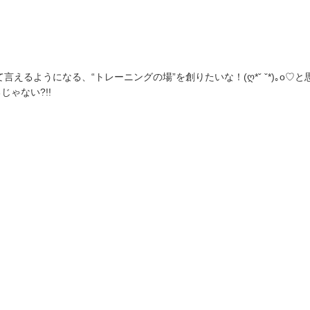
言えるようになる、“トレーニングの場”を創りたいな！(ღ*ˇ ˇ*)｡o♡
ゃない?!!