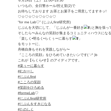
６月14日（土） 12:00~15:30
いつもの、全日警ホール/控え室(2)で
お待ちしております お茶とお菓子をご用意してますネッ!
♡☆♡☆♡☆♡☆♡☆♡
“for me Lab♡” (じぶんfirst研究所)
じぶんを大切にして、「じぶんが一番好き
｣と胸を張って
そしたら〜みんなの笑顔が集まるコミュニティハウスになるじ
「楽しく•明るく•らくぅーに暮らす
」
をモットーに、
舟橋自身もそれを実践しながら〜
『こころの笑顔』をひろめていきたいンです( ‘-^ )b
これが【らくら•す】のアイディアです。
#楽ぅーに暮らす
#むかーし
#じぶんfirst
#こころの笑顔
#笑顔をひろめる
#formeLab
♡
#じぶんfirst研究所
#じぶんをすきになる
#たのしく