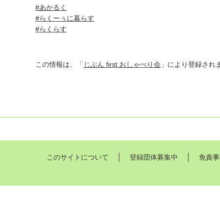
#あかるく
#らくーぅに暮らす
#らくらす
この情報は、「
じぶん first おしゃべり会
」により登録され
このサイトについて
登録団体募集中
免責事