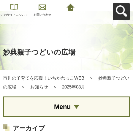
このサイトについて
お問い合わせ
市川の子育てを応
援！いちかわっこ
WEBへ戻る
妙典親子つどいの広場
市川の子育てを応援！いちかわっこWEB
＞
妙典親子つどい
の広場
＞
お知らせ
＞
2025年08月
Menu
アーカイブ