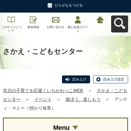
ひらがなをつける
このサイトにつ
新規登録
お問い合わせ
個人会員ログイ
市川の子育てを
いて
ン
応援！いちかわ
っこWEBへ戻る
さかえ・こどもセンター
読み上げ
読み上げ設定
市川の子育てを応援！いちかわっこWEB
＞
さかえ・こども
センター
＞
イベント
＞
遊ぼう、楽しもう
＞
アンテ
ィ・マミー（預かり保育）
Menu