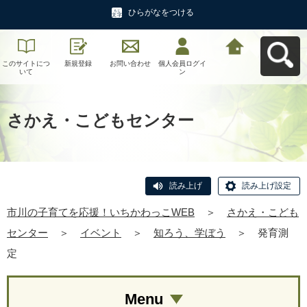
ひらがなをつける
このサイトにつ
新規登録
お問い合わせ
個人会員ログイ
市川の子育てを
いて
ン
応援！いちかわ
っこWEBへ戻る
さかえ・こどもセンター
読み上げ
読み上げ設定
市川の子育てを応援！いちかわっこWEB
＞
さかえ・こども
センター
＞
イベント
＞
知ろう、学ぼう
＞
発育測
定
Menu