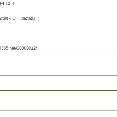
-10-3
園の向かい、畑の隣））
uji365.net/G0000012/