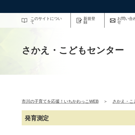
サイト内検索
このサイトについ
新規登
お問い合
て
録
せ
さかえ・こどもセンター
市川の子育てを応援！いちかわっこWEB
＞
さかえ・こ
発育測定