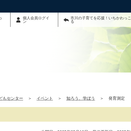
わ
個人会員ログイ
市川の子育てを応援！いちかわっこ
ン
る
どもセンター
＞
イベント
＞
知ろう、学ぼう
＞
発育測定