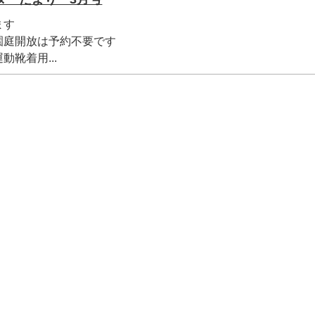
ます
園庭開放は予約不要です
靴着用...