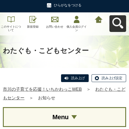
ひらがなをつける
このサイトにつ
新規登録
お問い合わせ
個人会員ログイ
市川の子育てを
いて
ン
応援！いちかわ
っこWEBへ戻る
わたぐも・こどもセンター
読み上げ
読み上げ設定
市川の子育てを応援！いちかわっこWEB
＞
わたぐも・こど
もセンター
＞
お知らせ
Menu