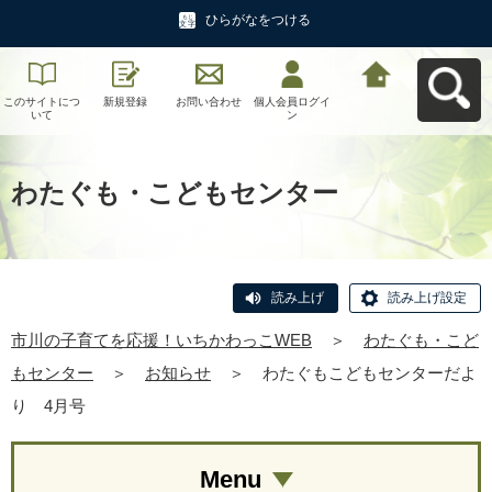
ひらがなをつける
このサイトにつ
新規登録
お問い合わせ
個人会員ログイ
市川の子育てを
いて
ン
応援！いちかわ
っこWEBへ戻る
わたぐも・こどもセンター
読み上げ
読み上げ設定
市川の子育てを応援！いちかわっこWEB
＞
わたぐも・こど
もセンター
＞
お知らせ
＞
わたぐもこどもセンターだよ
り 4月号
Menu