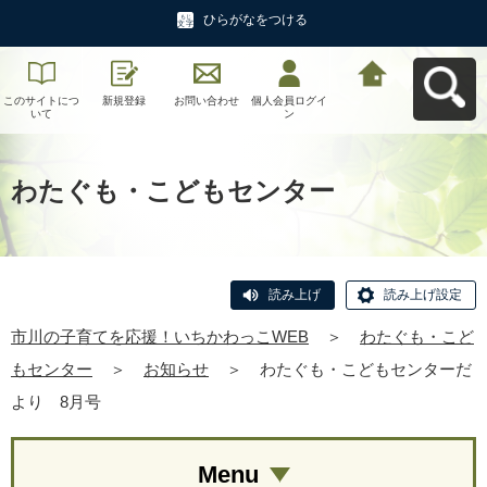
ひらがなをつける
このサイトにつ
新規登録
お問い合わせ
個人会員ログイ
市川の子育てを
いて
ン
応援！いちかわ
っこWEBへ戻る
わたぐも・こどもセンター
読み上げ
読み上げ設定
市川の子育てを応援！いちかわっこWEB
＞
わたぐも・こど
もセンター
＞
お知らせ
＞
わたぐも・こどもセンターだ
より 8月号
Menu