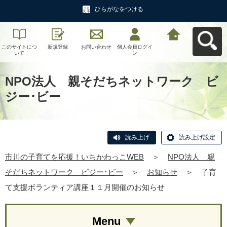
ひらがなをつける
このサイトにつ
新規登録
お問い合わせ
個人会員ログイ
市川の子育てを
いて
ン
応援！いちかわ
っこWEBへ戻る
NPO法人 親そだちネットワーク ビ
ジー･ビー
読み上げ
読み上げ設定
市川の子育てを応援！いちかわっこWEB
＞
NPO法人 親
そだちネットワーク ビジー･ビー
＞
お知らせ
＞
子育
て支援ボランティア講座１１月開催のお知らせ
Menu