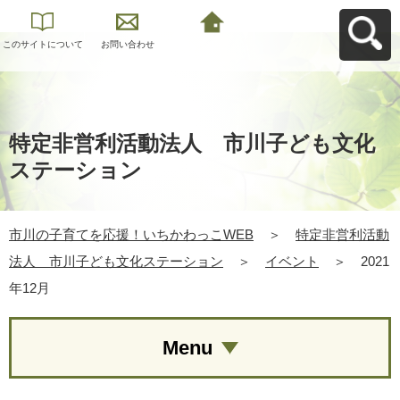
このサイトについて
お問い合わせ
市川の子育てを応
援！いちかわっこ
WEBへ戻る
特定非営利活動法人 市川子ども文化
ステーション
市川の子育てを応援！いちかわっこWEB
＞
特定非営利活動
法人 市川子ども文化ステーション
＞
イベント
＞
2021
年12月
Menu