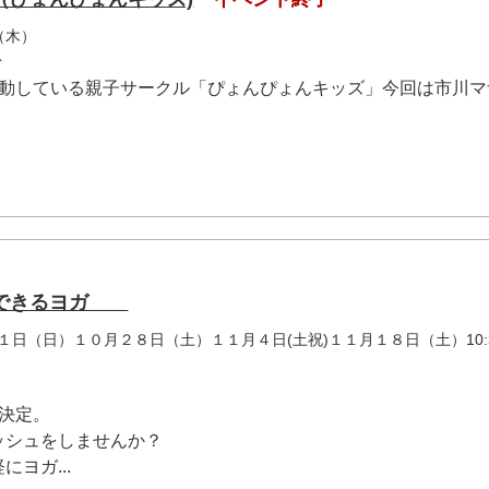
（木）
ト
活動している親子サークル「ぴょんぴょんキッズ」今回は市川マ
加できるヨガ
日（日）１０月２８日（土）１１月４日(土祝)１１月１８日（土）10:
決定。
ッシュをしませんか？
ヨガ...