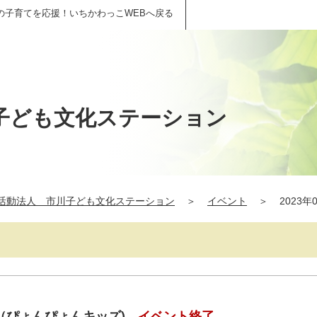
の子育てを応援！いちかわっこWEBへ戻る
子ども文化ステーション
活動法人 市川子ども文化ステーション
＞
イベント
＞
2023年
（ぴょんぴょんキッズ)
イベント終了