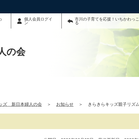
わ
個人会員ログイ
市川の子育てを応援！いちかわっこ
ン
る
人の会
ッズ 新日本婦人の会
＞
お知らせ
＞
きらきらキッズ親子リズム