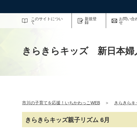
サイト内検索
このサイトについ
新規登
お問い合
て
録
せ
きらきらキッズ 新日本婦
市川の子育てを応援！いちかわっこWEB
＞
きらきらキ
きらきらキッズ親子リズム 6月