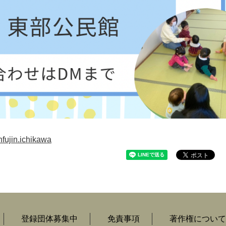
nfujin.ichikawa
登録団体募集中
免責事項
著作権について