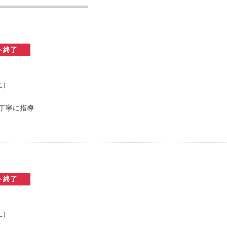
ト終了
土）
丁寧に指導
ト終了
土）