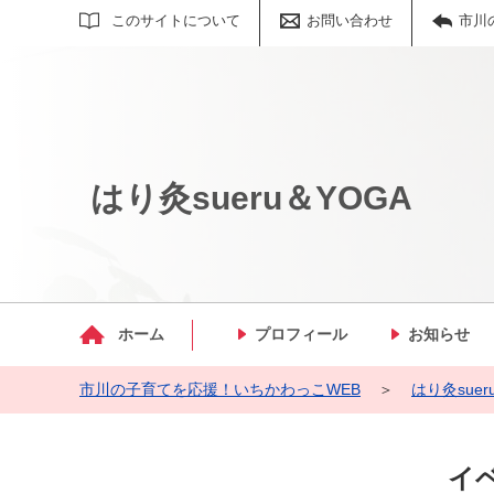
サイト内検索
このサイトについて
お問い合わせ
市川
はり灸sueru＆YOGA
マイメディア検索
ホーム
プロフィール
お知らせ
市川の子育てを応援！いちかわっこWEB
＞
はり灸suer
イベ