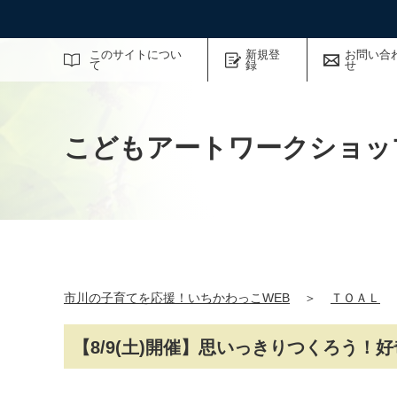
サイト内検索
このサイトについ
新規登
お問い合
て
録
せ
こどもアートワークショッ
市川の子育てを応援！いちかわっこWEB
＞
ＴＯＡＬ
【8/9(土)開催】思いっきりつくろう