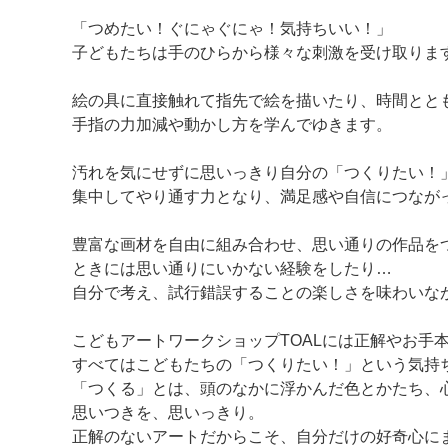
「つめたい！ぐにゃぐにゃ！気持ちいい！」
子どもたちは手のひらから様々な刺激を受け取りま
絵の具に直接触れて指先で絵を描いたり、時間とと
手指の力加減や動かし方を学んでゆきます。
汚れを気にせずに思いっきり自分の「つくりたい！
集中してやり通す力となり、満足感や自信につなが
豊富な画材を自由に組み合わせ、思い通りの作品を
ときには思い通りにいかない経験をしたり…
自分で考え、試行錯誤することの楽しさを味わいな
こどもアートワークショップTOALには正解やお手
すべてはこどもたちの「つくりたい！」という気持
​「つくる」とは、頭のなかに浮かんだ色とかたち
思いつきを、思いっきり。
正解のないアートだからこそ、自分だけの好奇心に