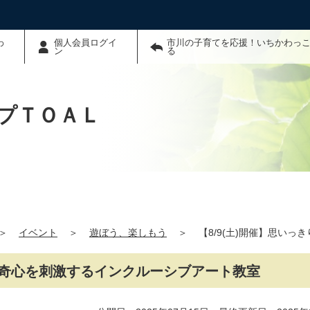
わ
個人会員ログイ
市川の子育てを応援！いちかわっこ
ン
る
プＴＯＡＬ
＞
イベント
＞
遊ぼう、楽しもう
＞
【8/9(土)開催】思い
！好奇心を刺激するインクルーシブアート教室