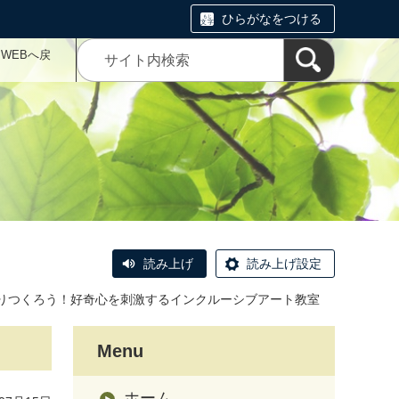
ひらがなをつける
WEBへ戻
読み上げ
読み上げ設定
っきりつくろう！好奇心を刺激するインクルーシブアート教室
Menu
ホーム