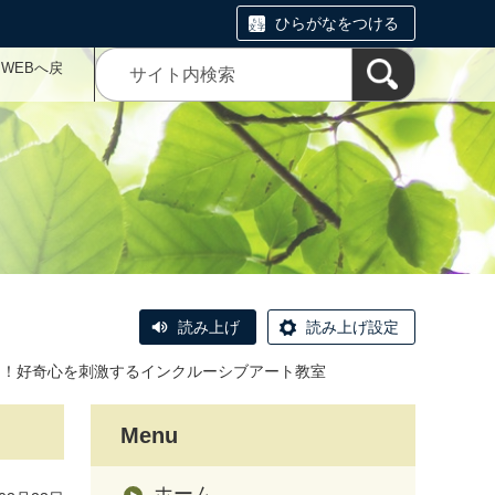
ひらがなをつける
WEBへ戻
読み上げ
読み上げ設定
ろ！好奇心を刺激するインクルーシブアート教室
Menu
ホーム