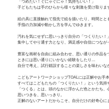
「つめたい！ぐにゃぐにゃ！気持ちいい！」
子どもたちは手のひらから様々な刺激を受け取りま
絵の具に直接触れて指先で絵を描いたり、時間とと
手指の力加減や動かし方を学んでゆきます。
汚れを気にせずに思いっきり自分の「つくりたい！
集中してやり通す力となり、満足感や自信につなが
豊富な画材を自由に組み合わせ、思い通りの作品を
ときには思い通りにいかない経験をしたり…
自分で考え、試行錯誤することの楽しさを味わいな
こどもアートワークショップTOALには正解やお手
すべてはこどもたちの「つくりたい！」という気持
​「つくる」とは、頭のなかに浮かんだ色とかたち
思いつきを、思いっきり。
正解のないアートだからこそ、自分だけの好奇心に