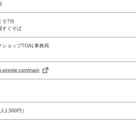
館
よそ7分
場すぐそば
ショップTOAL事務局
op.wixsite.com/main
1,500円）