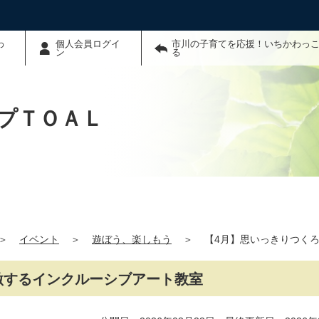
わ
個人会員ログイ
市川の子育てを応援！いちかわっこ
ン
る
プＴＯＡＬ
＞
イベント
＞
遊ぼう、楽しもう
＞
【4月】思いっきりつく
激するインクルーシブアート教室