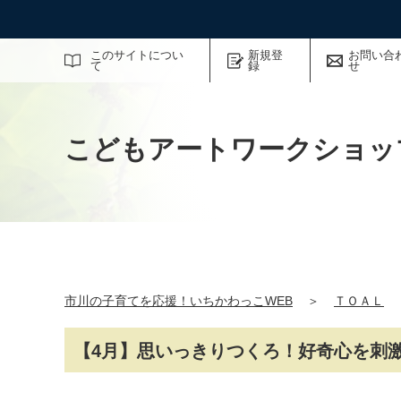
サイト内検索
このサイトについ
新規登
お問い合
て
録
せ
こどもアートワークショッ
市川の子育てを応援！いちかわっこWEB
＞
ＴＯＡＬ
【4月】思いっきりつくろ！好奇心を刺