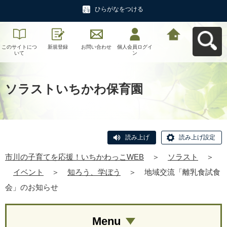
ひらがなをつける
このサイトにつ
新規登録
お問い合わせ
個人会員ログイ
市川の子育てを
いて
ン
応援！いちかわ
っこWEBへ戻る
ソラストいちかわ保育園
読み上げ
読み上げ設定
市川の子育てを応援！いちかわっこWEB
＞
ソラスト
＞
イベント
＞
知ろう、学ぼう
＞
地域交流「離乳食試食
会」のお知らせ
Menu