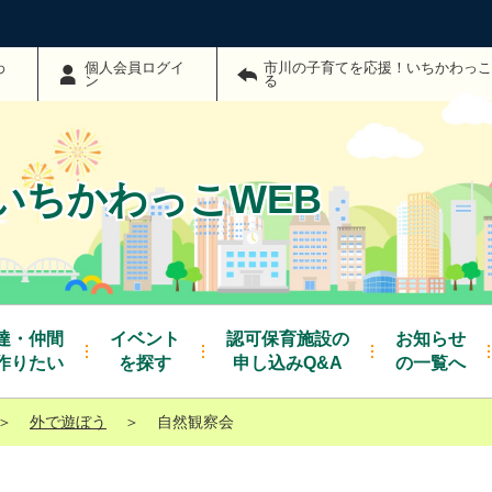
わ
個人会員ログイ
市川の子育てを応援！いちかわっこ
ン
る
いちかわっこWEB
達・仲間
イベント
認可保育施設の
お知らせ
作りたい
を探す
申し込みQ&A
の一覧へ
＞
外で遊ぼう
＞
自然観察会