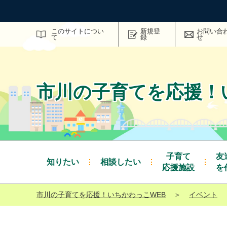
サイト内検索
このサイトについ
新規登
お問い合
て
録
せ
市川の子育てを応援！
子育て
友
知りたい
相談したい
応援施設
を
市川の子育てを応援！いちかわっこWEB
＞
イベント