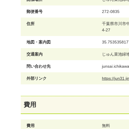
郵便番号
272-0835
住所
千葉県市川市
4-27
地図・案内図
35.753535817
交通案内
じゅん菜池緑
問い合わせ先
junsai.ichika
外部リンク
https://jun31.
費用
費用
無料