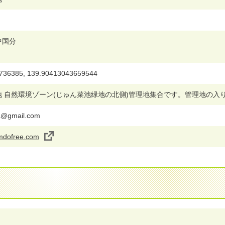
中国分
736385, 139.90413043659544
地 自然環境ゾーン(じゅん菜池緑地の北側)管理地集合です。管理地の
wa@gmail.com
jimdofree.com