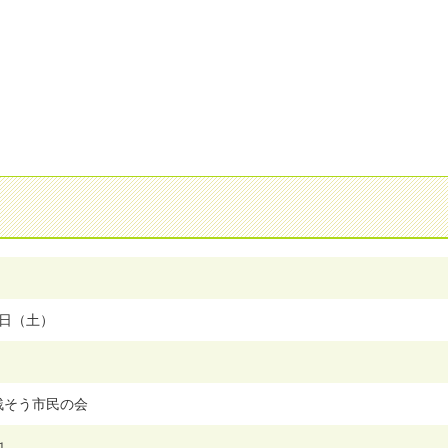
07日（土）
残そう市民の会
地