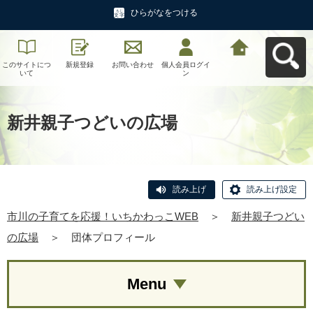
ひらがなをつける
このサイトにつ
新規登録
お問い合わせ
個人会員ログイ
市川の子育てを
いて
ン
応援！いちかわ
っこWEBへ戻る
新井親子つどいの広場
読み上げ
読み上げ設定
市川の子育てを応援！いちかわっこWEB
＞
新井親子つどい
の広場
＞
団体プロフィール
Menu