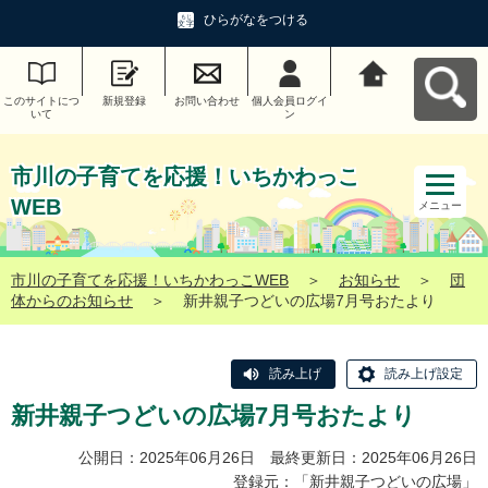
ひらがなをつける
このサイトにつ
新規登録
お問い合わせ
個人会員ログイ
市川の子育てを
いて
ン
応援！いちかわ
っこWEBへ戻る
市川の子育てを応援！いちかわっこ
WEB
メニュー
市川の子育てを応援！いちかわっこWEB
＞
お知らせ
＞
団
体からのお知らせ
＞
新井親子つどいの広場7月号おたより
読み上げ
読み上げ設定
新井親子つどいの広場7月号おたより
公開日：2025年06月26日 最終更新日：2025年06月26日
登録元：「
新井親子つどいの広場
」