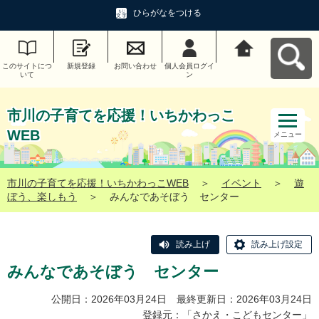
ひらがなをつける
このサイトにつ
新規登録
お問い合わせ
個人会員ログイ
市川の子育てを
いて
ン
応援！いちかわ
っこWEBへ戻る
市川の子育てを応援！いちかわっこ
WEB
メニュー
市川の子育てを応援！いちかわっこWEB
＞
イベント
＞
遊
ぼう、楽しもう
＞
みんなであそぼう センター
読み上げ
読み上げ設定
みんなであそぼう センター
公開日：2026年03月24日 最終更新日：2026年03月24日
登録元：「
さかえ・こどもセンター
」