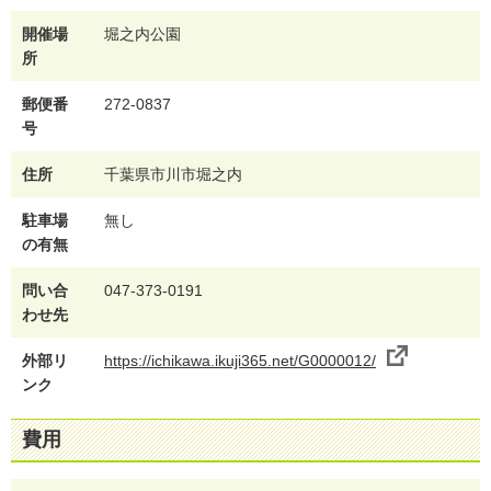
開催場
堀之内公園
所
郵便番
272-0837
号
住所
千葉県市川市堀之内
駐車場
無し
の有無
問い合
047-373-0191
わせ先
外部リ
https://ichikawa.ikuji365.net/G0000012/
ンク
費用