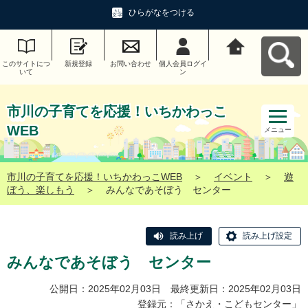
ひらがなをつける
このサイトにつ
新規登録
お問い合わせ
個人会員ログイ
市川の子育てを
いて
ン
応援！いちかわ
っこWEBへ戻る
市川の子育てを応援！いちかわっこ
WEB
メニュー
市川の子育てを応援！いちかわっこWEB
＞
イベント
＞
遊
ぼう、楽しもう
＞
みんなであそぼう センター
読み上げ
読み上げ設定
みんなであそぼう センター
公開日：2025年02月03日 最終更新日：2025年02月03日
登録元：「
さかえ・こどもセンター
」