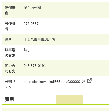
開催場
堀之内公園
所
郵便番
272-0837
号
住所
千葉県市川市堀之内
駐車場
無し
の有無
問い合
047-373-0191
わせ先
外部リ
https://ichikawa.ikuji365.net/G0000012/
ンク
費用