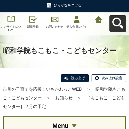
ひらがなをつける
このサイトにつ
新規登録
お問い合わせ
個人会員ログイ
市川の子育てを
いて
ン
応援！いちかわ
っこWEBへ戻る
昭和学院もこもこ・こどもセンター
読み上げ
読み上げ設定
市川の子育てを応援！いちかわっこWEB
＞
昭和学院もこも
こ・こどもセンター
＞
お知らせ
＞
［もこもこ・こども
センター］２月の予定
Menu