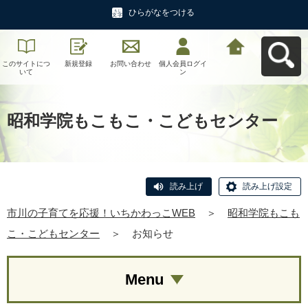
ひらがなをつける
このサイトにつ
新規登録
お問い合わせ
個人会員ログイ
市川の子育てを
いて
ン
応援！いちかわ
っこWEBへ戻る
昭和学院もこもこ・こどもセンター
読み上げ
読み上げ設定
市川の子育てを応援！いちかわっこWEB
＞
昭和学院もこも
こ・こどもセンター
＞
お知らせ
Menu