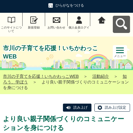
ひらがなをつける
このサイトにつ
新規登録
お問い合わせ
個人会員ログイ
市川の子育てを
いて
ン
応援！いちかわ
っこWEBへ戻る
市川の子育てを応援！いちかわっこ
WEB
メニュー
市川の子育てを応援！いちかわっこWEB
＞
活動紹介
＞
知
ろう、学ぼう
＞
より良い親子関係づくりのコミュニケーション
を身につける
読み上げ
読み上げ設定
より良い親子関係づくりのコミュニケー
ションを身につける