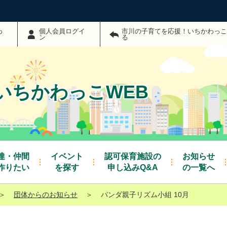
わ
個人会員ログイ
市川の子育てを応援！いちかわっこ
ン
る
いちかわっこWEB
達・仲間
イベント
認可保育施設の
お知らせ
作りたい
を探す
申し込みQ&A
の一覧へ
＞
団体からのお知らせ
＞
パンダ親子リズム小組 10月