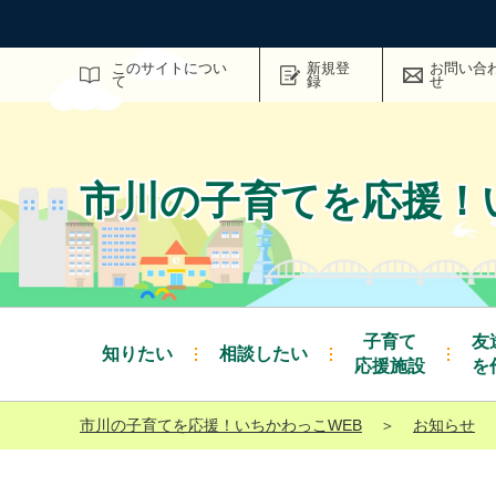
サイト内検索
このサイトについ
新規登
お問い合
て
録
せ
市川の子育てを応援！
子育て
友
知りたい
相談したい
応援施設
を
市川の子育てを応援！いちかわっこWEB
＞
お知らせ