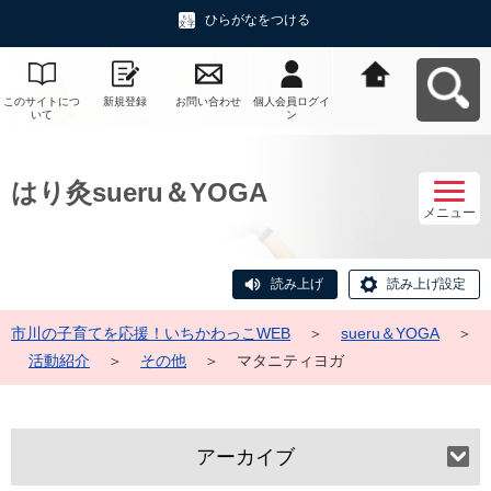
ひらがなをつける
このサイトにつ
新規登録
お問い合わせ
個人会員ログイ
市川の子育てを
いて
ン
応援！いちかわ
っこWEBへ戻る
はり灸sueru＆YOGA
メニュー
読み上げ
読み上げ設定
市川の子育てを応援！いちかわっこWEB
＞
sueru＆YOGA
＞
活動紹介
＞
その他
＞
マタニティヨガ
アーカイブ