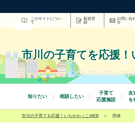
サイト内検索
このサイトについ
新規登
お問い合
て
録
せ
市川の子育てを応援！
子育て
友
知りたい
相談したい
応援施設
を
市川の子育てを応援！いちかわっこWEB
＞
団体