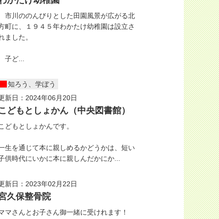
わかたけ幼稚園
市川ののんびりとした田園風景が広がる北
方町に、１９４５年わかたけ幼稚園は設立さ
れました。
子ど...
知ろう、学ぼう
更新日：2024年06月20日
こどもとしょかん（中央図書館）
こどもとしょかんです。
一生を通じて本に親しめるかどうかは、短い
子供時代にいかに本に親しんだかにか...
更新日：2023年02月22日
宮久保整骨院
ママさんとお子さん御一緒に受けれます！