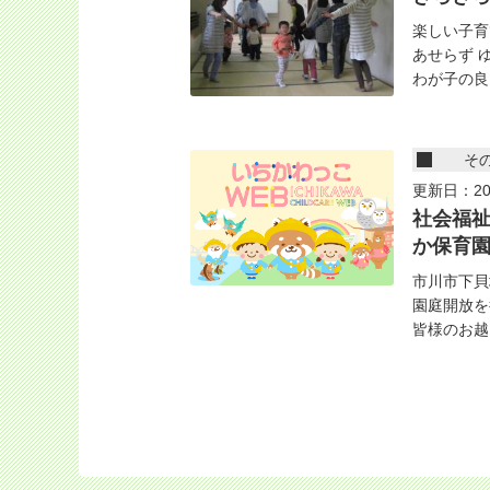
楽しい子育
あせらず 
わが子の良さ
そ
更新日：20
社会福
か保育
市川市下貝
園庭開放を
皆様のお越