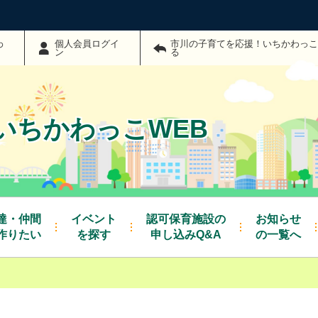
わ
個人会員ログイ
市川の子育てを応援！いちかわっこ
ン
る
いちかわっこWEB
達・仲間
イベント
認可保育施設の
お知らせ
作りたい
を探す
申し込みQ&A
の一覧へ