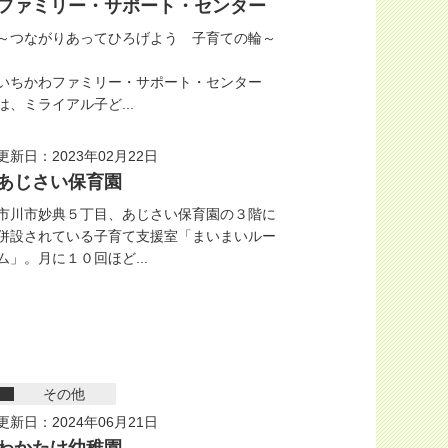
ファミリー・サポート・センター
～つながりあってひろげよう 子育ての輪～
いちかわファミリー・サポート・センター
は、ミライアル子ど...
更新日：2023年02月22日
あじさい保育園
市川市妙典５丁目、あじさい保育園の３階に
併設されている子育て支援室「まいまいルー
ム」。月に１０回ほど...
その他
更新日：2024年06月21日