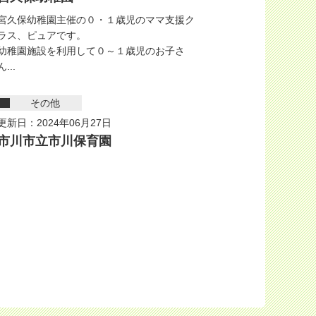
宮久保幼稚園主催の０・１歳児のママ支援ク
ラス、ピュアです。
幼稚園施設を利用して０～１歳児のお子さ
ん...
その他
更新日：2024年06月27日
市川市立市川保育園