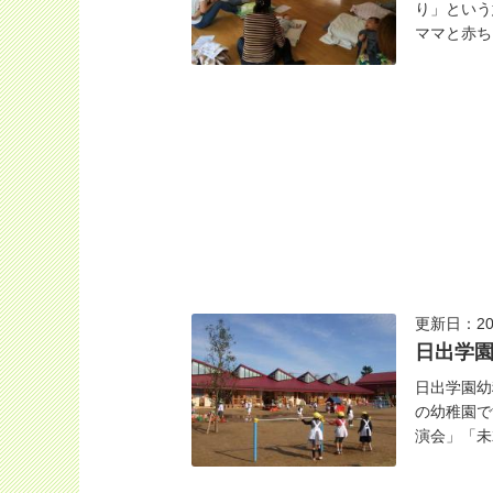
り」という
ママと赤ち
更新日：20
日出学
日出学園幼
の幼稚園で
演会」「未就