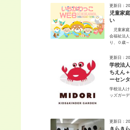
更新日：20
児童家
い
児童家庭
会福祉法人
り、０歳～１
更新日：20
学校法
ちえん
ーセン
学校法人け
ッズガーデ
更新日：20
きらき