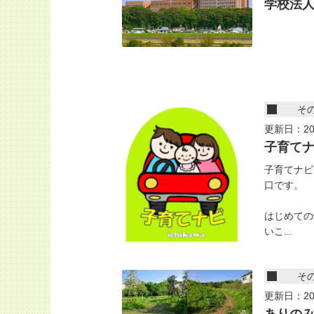
学校法
そ
更新日：20
子育て
子育てナビ
口です。
はじめての
いこ...
そ
更新日：20