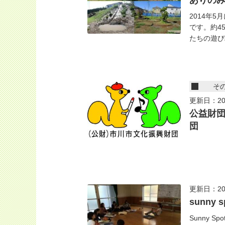
ありの
2014年
です。約4
たちの遊び場
そ
更新日：20
公益財
団
更新日：20
sunny s
Sunny 