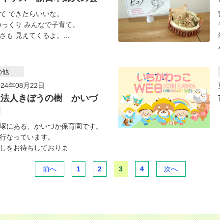
て できたらいいな。
ゆっくり みんなで子育て。
も 見えてくるよ。...
の他
24年08月22日
祉法人きぼうの樹 かいづ
園
塚にある、かいづか保育園です。
行なっています。
しをお待ちしておりま...
前へ
1
2
3
4
次へ