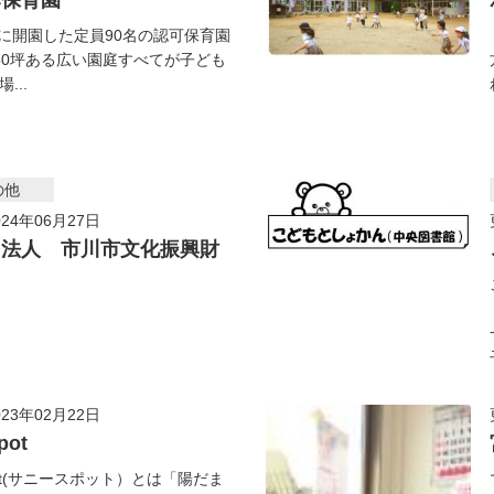
み保育園
5月に開園した定員90名の認可保育園
50坪ある広い園庭すべてが子ども
...
の他
24年06月27日
団法人 市川市文化振興財
23年02月22日
pot
Spot(サニースポット）とは「陽だま