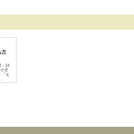
日
る方
間：14
に小児
> 『え
.