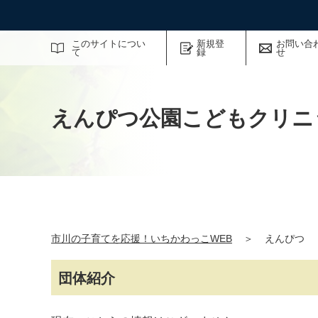
サイト内検索
このサイトについ
新規登
お問い合
て
録
せ
えんぴつ公園こどもクリニ
市川の子育てを応援！いちかわっこWEB
＞
えんぴつ
団体紹介