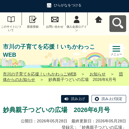
ひらがなをつける
このサイトにつ
新規登録
お問い合わせ
個人会員ログイ
市川の子育てを
いて
ン
応援！いちかわ
っこWEBへ戻る
市川の子育てを応援！いちかわっこ
WEB
メニュー
市川の子育てを応援！いちかわっこWEB
＞
お知らせ
＞
団
体からのお知らせ
＞
妙典親子つどいの広場 2026年6月号
読み上げ
読み上げ設定
妙典親子つどいの広場 2026年6月号
公開日：2026年05月28日 最終更新日：2026年05月28日
登録元：「
妙典親子つどいの広場
」