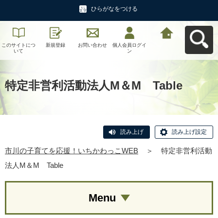
ひらがなをつける
このサイトにつ
新規登録
お問い合わせ
個人会員ログイ
市川の子育てを
いて
ン
応援！いちかわ
っこWEBへ戻る
特定非営利活動法人M＆M Table
読み上げ
読み上げ設定
市川の子育てを応援！いちかわっこWEB
＞
特定非営利活動
法人M＆M Table
Menu