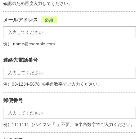
確認のため再度入力してください。
シーを侵害する内容、または誹謗中傷を含むもの 8. 市に損
害を与え、または市の信用を失墜させかねない内容を含むも
の 9. その他、市長が不適当と認めるもの
メールアドレス
必須
個人情報の取り扱いについて
例） name@example.com
氏名、住所、電話番号、メールアドレス等の個人を特定する
ことができる個人情報は、「市川市個人情報の保護に関する
法律の施行に関する条例」の規定に基づき、適切に取り扱
連絡先電話番号
い、保護することに努めます。
本サイトにおいて、情報送信フォーム等に個人情報を入力し
ていただく場合には、SSL暗号化技術を採用し、認証及び通
例）03-1234-5678 ※半角数字でご入力ください。
信データの暗号化を行うことで、送信される個人情報を保護
しています。
郵便番号
例）1111111（ハイフン「-」不要）※半角数字でご入力ください。