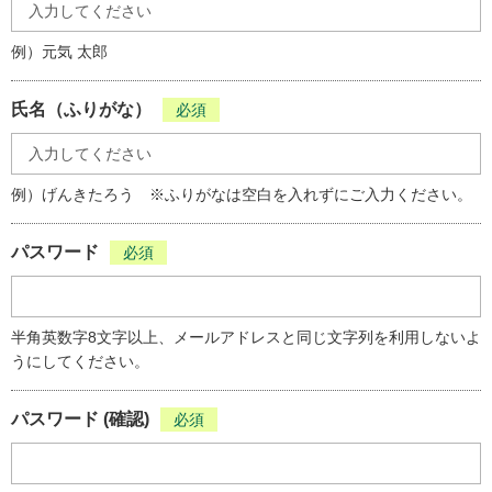
ることはできません。
例）元気 太郎
リンクについて
氏名（ふりがな）
必須
本サイトのトップページ（
https://ichikawa.ikuji365.net/
）へ
のリンクは原則フリーです。 また、利用者の利便性が向上す
る場合には、特定のページへのリンクも認めます。ただし、
リンク元のwebページの内容が、次のいずれかに該当する場
例）げんきたろう ※ふりがなは空白を入れずにご入力ください。
合には、リンクの削除をお願いする場合がありますので、あ
らかじめご了承ください。
パスワード
必須
1. 犯罪行為もしくは違法な内容、またはそのおそれのあるも
の 2. 宗教活動や意見広告及び個人の宣伝に関するもの 3. 公
半角英数字8文字以上、メールアドレスと同じ文字列を利用しないよ
序良俗に反するものまたはそのおそれのあるもの 4. 風俗営
うにしてください。
業等の規制及び業務の適正化等に関する法律（昭和23年法律
第122号）で対象としている営業に関するもの 5. 不正アクセ
スやシステム障害を引き起こす内容を含むもの 6. リンク元
パスワード (確認)
必須
サイトがフレームなどを利用し、あたかも本サイトがリンク
元のサイトのように表示され、リンク元のコンテンツのよう
な誤解を招くおそれのあるもの 7. 第三者の財産・プライバ