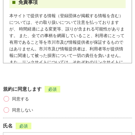
免責事項
本サイトで提供する情報（登録団体が掲載する情報を含む）
については、その取り扱いについて注意を払っております
が、 時間経過による変更等、誤りが含まれる可能性がありま
す。 また、全ての事柄を網羅していること、利用者にとって
有用であること等を市川市及び情報提供者が保証するもので
はありません。市川市及び情報提供者は、利用者等が提供情
報に関連して被った損害について一切の責任を負いません。
また、リンクサイトについては、それぞれのリンクサイトに
掲げる利用条件に従ってご利用ください。市川市はリンクサ
イトの内容について、また、それらを利用されたことにより
生じた損害についても、一切の責任を負いません。
規約に同意します
必須
著作権について
同意する
本サイトに掲載されている文章、写真、イラストなどの個々
同意しない
の情報は、著作権の対象となります。また、サイト全体も編
集著作物として著作権の対象となり、ともに著作権法により
氏名
必須
保護されています。 「私的使用のための複製」や「引用」な
ど、著作権法上認められた場合を除き、無断で複製・転用す