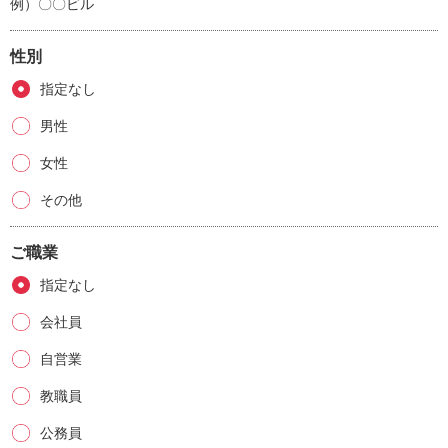
例）〇〇ビル
性別
指定なし
男性
女性
その他
ご職業
指定なし
会社員
自営業
教職員
公務員