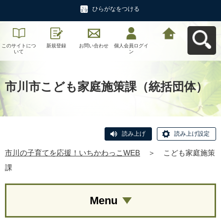
ひらがなをつける
このサイトにつ
新規登録
お問い合わせ
個人会員ログイ
市川の子育てを
いて
ン
応援！いちかわ
っこWEBへ戻る
市川市こども家庭施策課（統括団体）
読み上げ
読み上げ設定
市川の子育てを応援！いちかわっこWEB
＞
こども家庭施策
課
Menu