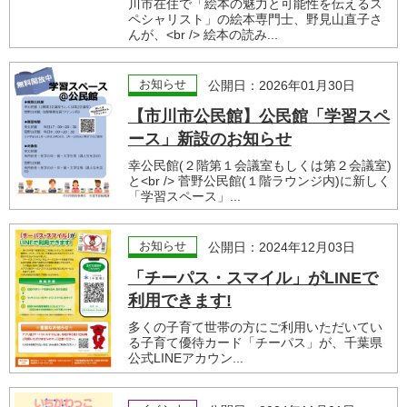
川市在住で「絵本の魅力と可能性を伝えるス
ペシャリスト」の絵本専門士、野見山直子さ
んが、<br /> 絵本の読み...
お知らせ
公開日：2026年01月30日
【市川市公民館】公民館「学習スペ
ース」新設のお知らせ
幸公民館(２階第１会議室もしくは第２会議室)
と<br /> 菅野公民館(１階ラウンジ内)に新しく
「学習スペース」...
お知らせ
公開日：2024年12月03日
「チーパス・スマイル」がLINEで
利用できます!
多くの子育て世帯の方にご利用いただいてい
る子育て優待カード「チーパス」が、千葉県
公式LINEアカウン...