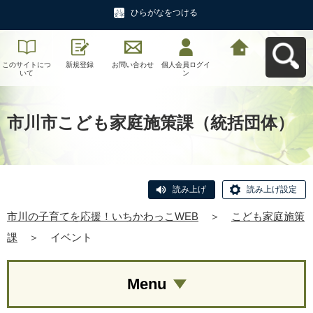
ひらがなをつける
このサイトにつ
新規登録
お問い合わせ
個人会員ログイ
市川の子育てを
いて
ン
応援！いちかわ
っこWEBへ戻る
市川市こども家庭施策課（統括団体）
読み上げ
読み上げ設定
市川の子育てを応援！いちかわっこWEB
＞
こども家庭施策
課
＞
イベント
Menu