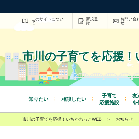
サイト内検索
このサイトについ
新規登
お問い合
て
録
せ
市川の子育てを応援！
子育て
友
知りたい
相談したい
応援施設
を
市川の子育てを応援！いちかわっこWEB
＞
お知らせ