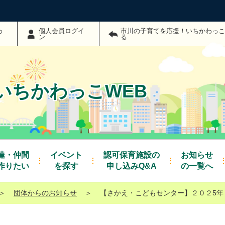
わ
個人会員ログイ
市川の子育てを応援！いちかわっこ
ン
る
いちかわっこWEB
達・仲間
イベント
認可保育施設の
お知らせ
作りたい
を探す
申し込みQ&A
の一覧へ
＞
団体からのお知らせ
＞
【さかえ・こどもセンター】２０２5