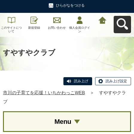
ひらがなをつける
このサイトにつ
新規登録
お問い合わせ
個人会員ログイ
市川の子育てを
いて
ン
応援！いちかわ
っこWEBへ戻る
すやすやクラブ
読み上げ
読み上げ設定
市川の子育てを応援！いちかわっこWEB
＞
すやすやクラ
ブ
Menu