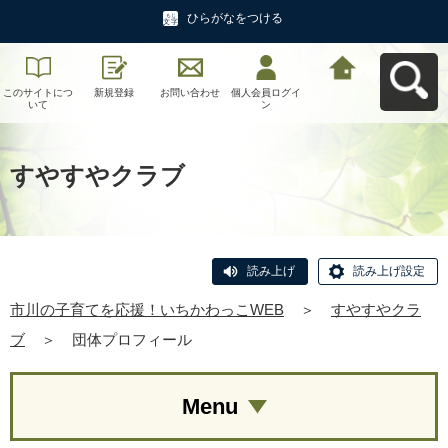
ひらがなをつける
このサイトにつ
新規登録
お問い合わせ
個人会員ログイ
市川の子育てを
いて
ン
応援！いちかわ
っこWEBへ戻る
すやすやクラブ
読み上げ
読み上げ設定
市川の子育てを応援！いちかわっこWEB
＞
すやすやクラ
ブ
＞
団体プロフィール
Menu